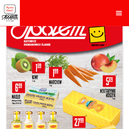
GAZETKA I PROMOCJE
O NAS
KARIERA
ZNAJDŹ SKLEP
GAZETKA PROMOCYJNA