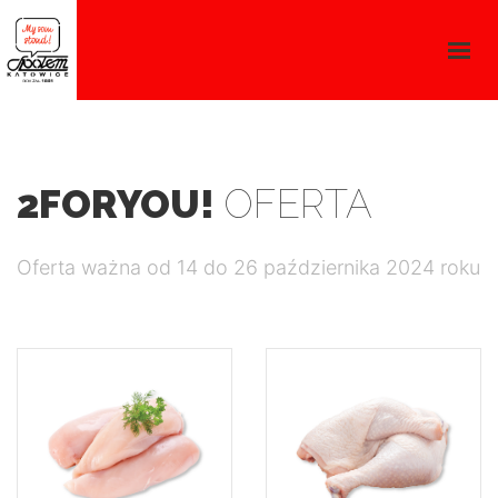
GAZETKA I PROMOCJE
O NAS
KARIERA
ZNAJDŹ SKLEP
2FORYOU!
OFERTA
GAZETKA PROMOCYJNA
Oferta ważna od 14 do 26 października 2024 roku