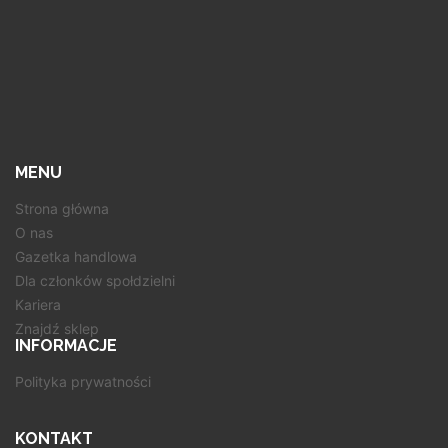
MENU
Strona główna
O nas
Gazetka handlowa
Dla członków społdzielni
Kariera
Znajdź sklep
INFORMACJE
Polityka prywatności
KONTAKT